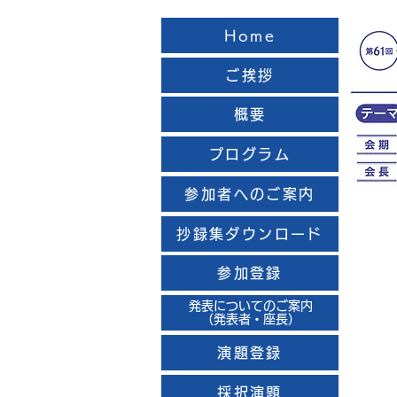
Home
ご挨拶
概要
プログラム
参加者へのご案内
抄録集ダウンロード
参加登録
発表についてのご案内
（発表者・座長）
演題登録
採択演題